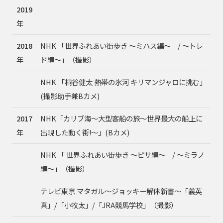
2019
年
2018
NHK 「世界ふれあい街歩き 〜ミハス編〜 / 〜トレ
年
ド編〜」（撮影）
NHK 「桐谷健太 熱帯の氷河 キリマンジャロに挑む」
(撮影助手兼Bカメ)
2017
NHK「カリブ海～大型客船の旅～世界最大の船上に
年
出現した動く街!～」(Bカメ)
NHK 「 世界ふれあい街歩き 〜ピサ編〜 / 〜ミラノ
編〜」（撮影）
テレビ東京 マタガル～ジョッキー解体新書～「義英
真」/「小牧太」/「JRA競馬学校」（撮影）