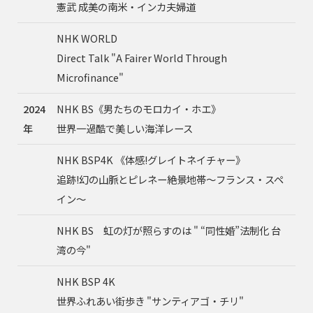
憲武 成美の南米・インカ夫婦道
NHK WORLD
Direct Talk "A Fairer World Through
Microfinance"
2024
NHK BS《男たちのモロカイ・ホエ》
年
世界一過酷で美しい海洋レース
NHK BSP4K 《体感!グレイトネイチャー》
追跡!幻の山脈とピレネー絶景地帯～フランス・スペ
イン～
NHK BS 虹の灯が照らすのは " “同性婚”法制化 台
湾の今"
NHK BSP 4K
世界ふれあい街歩き "サンティアゴ・チリ"