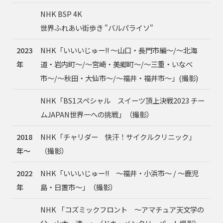
NHK BSP 4K
世界ふれあい街歩き "バルパライソ"
2023
NHK「いいいじゅー!! 〜山口・長門市編〜/〜北海
年
道・岩内町〜/〜宮崎・美郷町〜/〜三重・いなべ
市〜/〜秋田・大仙市〜/〜福井・福井市〜」(撮影)
NHK「BS1スペシャル スイーツ頂上決戦2023 チー
ムJAPAN世界一への挑戦」（撮影）
2018
NHK「チャリダー 快汗！サイクルクリニック」
年〜
（撮影）
2022
NHK「いいいじゅー!! 〜福井・小浜市〜 / 〜鹿児
年
島・日置市〜」（撮影）
NHK 「コズミックフロント 〜アマチュア天文学の