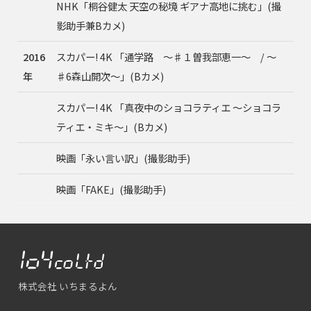
NHK「桐谷健太 天空の秘境 ギアナ高地に挑む」(撮
影助手兼Bカメ)
2016
スカパー! 4K 「通学路 〜♯１曽我部恵一〜 / 〜
年
♯6森山開次〜」(Bカメ)
スカパー! 4K 「真夜中のショコラティエ 〜ショコラ
ティエ・ミキ〜」(Bカメ)
映画「永い言い訳」(撮影助手)
映画「FAKE」(撮影助手)
株式会社 いちまるよん