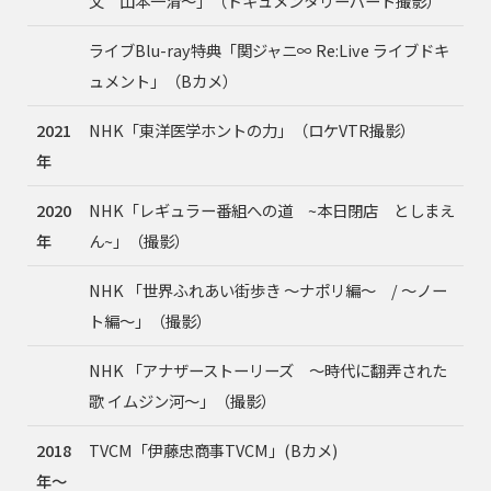
父 山本一清〜」（ドキュメンタリーパート撮影）
ライブBlu-ray特典「関ジャニ∞ Re:Live ライブドキ
ュメント」（Bカメ）
2021
NHK「東洋医学ホントの力」（ロケVTR撮影）
年
2020
NHK「レギュラー番組への道 ~本日閉店 としまえ
年
ん~」（撮影）
NHK 「世界ふれあい街歩き 〜ナポリ編〜 / 〜ノー
ト編〜」（撮影）
NHK 「アナザーストーリーズ 〜時代に翻弄された
歌 イムジン河〜」（撮影）
2018
TVCM「伊藤忠商事TVCM」(Bカメ)
年〜