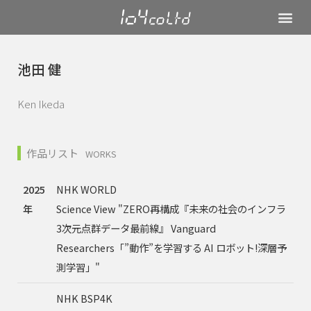
池田 健
Ken Ikeda
作品リスト
WORKS
2025
NHK WORLD
年
Science View "ZERO再構成『未来の社会のインフラ
3次元点群データ最前線』 Vanguard
Researchers「”動作”を学習する AI ロボット!深層予
測学習」"
NHK BSP4K