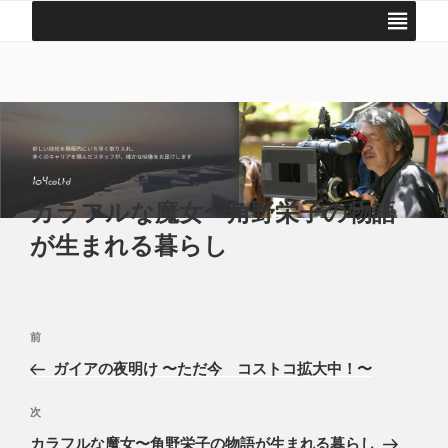
コ
ン
テ
104 COLTD | 株式会社 いちまるよん
撮影・映像編集の技術プロダクション
ン
ツ
へ
ス
キ
ッ
カラフルな魔女〜角野栄子の物語
プ
が生まれる暮らし
投
前
前
稿
の
ガイアの夜明け 〜ただ今 コストコ拡大中！〜
ナ
投
ビ
稿
次
次
ゲ
の
カラフルな魔女〜角野栄子の物語が生まれる暮らし