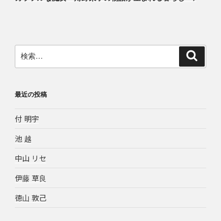
投
ー
稿
シ
ョ
ン
検
検
索
索:
最近の投稿
付 明宇
池 越
中山 リセ
伊藤 草良
徳山 敦己