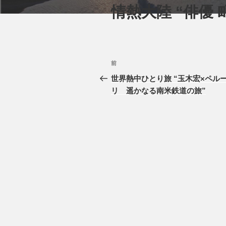
情熱大陸 “俳優 
投
前
前
稿
の
世界熱中ひとり旅 “玉木宏×ペル
投
リ 遥かなる南米鉄道の旅”
ナ
稿
ビ
ゲ
ー
シ
ョ
ン