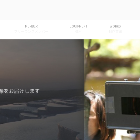
 | 株式会社 いちまるよん
ション
MEMBER
EQUIPMENT
WORKS
フリーランスメンバー
機材
制作実績