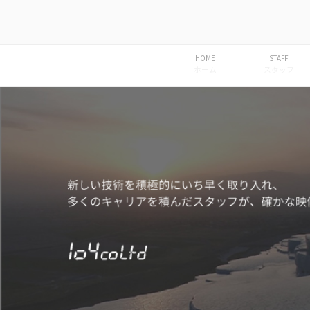
コ
ン
104 COLTD
撮影・映像編集の技術プロダク
テ
ン
HOME
STAFF
ホーム
スタッフ
ツ
へ
ス
キ
ッ
プ