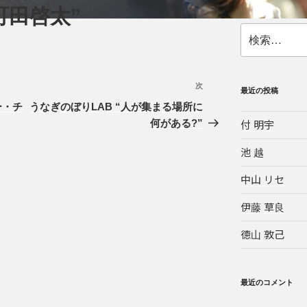
町田啓太”
検
索:
次
次
最近の投稿
の
ー・チ
うなぎのぼりLAB “人が集まる場所に
投
何がある?”
付 明宇
稿
池 越
中山 リセ
伊藤 草良
徳山 敦己
最近のコメント