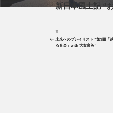
新日本風土記 “
投
前
前
稿
の
未来へのプレイリスト “第3回「
投
る音楽」with 大友良英”
ナ
稿
ビ
ゲ
ー
シ
ョ
ン