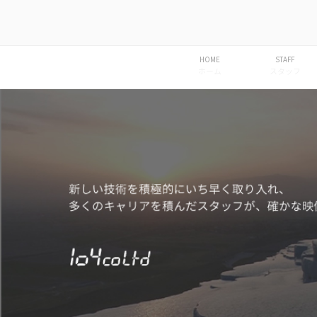
コ
ン
104 COLTD
撮影・映像編集の技術プロダク
テ
ン
HOME
STAFF
ホーム
スタッフ
ツ
へ
ス
キ
ッ
プ