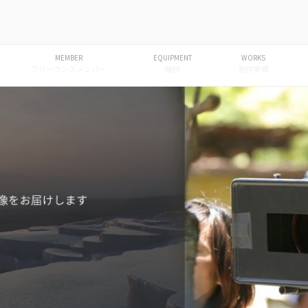
 | 株式会社 いちまるよん
ション
MEMBER
EQUIPMENT
WORKS
フリーランスメンバー
機材
制作実績