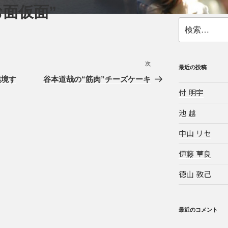
お面仮面”
検
索:
次
次
最近の投稿
の
越境す
谷本道哉の“筋肉”チーズケーキ
投
付 明宇
稿
池 越
中山 リセ
伊藤 草良
徳山 敦己
最近のコメント