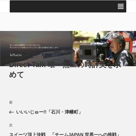
コ
ン
テ
104 COLTD | 株式会社 いちまるよん
撮影・映像編集の技術プロダクション
ン
ツ
へ
ス
キ
ッ
Direct Talk 唯一無二の時計美を求
プ
めて
投
前
前
稿
の
いいいじゅー!!「石川・津幡町」
ナ
投
ビ
稿
次
次
ゲ
の
スイーツ頂上決戦 「チームJAPAN 世界一への挑戦」