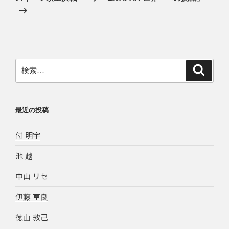
投
ー
稿
シ
ョ
ン
検
検
索
索:
最近の投稿
付 明宇
池 越
中山 リセ
伊藤 草良
徳山 敦己